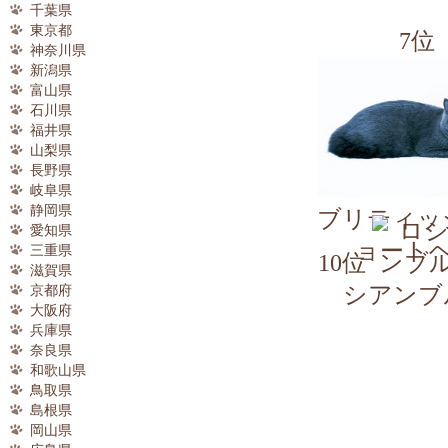
千葉県
東京都
7位
神奈川県
新潟県
富山県
石川県
福井県
山梨県
長野県
岐阜県
静岡県
ブリティッ
愛知県
ョート
三重県
10位
滋賀県
シアンブ
京都府
大阪府
兵庫県
奈良県
和歌山県
鳥取県
島根県
岡山県