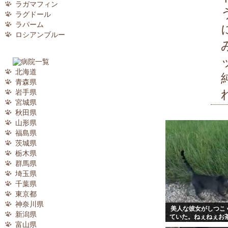
ラガマフィン
ラグドール
ラパーム
ロシアンブルー
北海道
青森県
岩手県
宮城県
秋田県
山形県
福島県
茨城県
栃木県
群馬県
埼玉県
千葉県
東京都
神奈川県
美人な彼女がしつこ
新潟県
ていた。ねぇねぇお茶
富山県
彼女、慣れたも