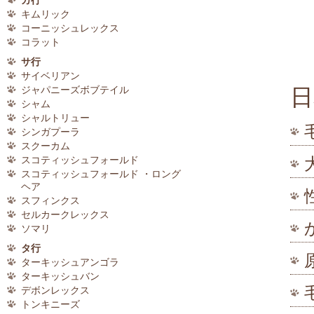
カ行
キムリック
コーニッシュレックス
コラット
サ行
サイベリアン
日
ジャパニーズボブテイル
シャム
シャルトリュー
シンガプーラ
スクーカム
スコティッシュフォールド
スコティッシュフォールド ・ロング
ヘア
スフィンクス
セルカークレックス
ソマリ
タ行
ターキッシュアンゴラ
ターキッシュバン
デボンレックス
トンキニーズ