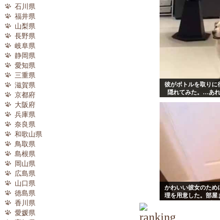
石川県
福井県
山梨県
長野県
岐阜県
静岡県
愛知県
三重県
彼がボトルを取りに
滋賀県
隠れてみた。…あ
京都府
た？ → 彼はチャン
大阪府
兵庫県
奈良県
和歌山県
鳥取県
島根県
岡山県
広島県
山口県
かわいい彼女のため
徳島県
理を用意した。部屋
香川県
く → この仕打
愛媛県