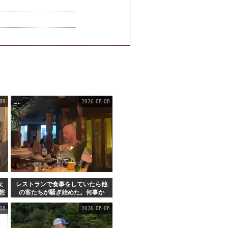
09
2026-08-08
女
レストランで食事をしていたら他
態
の客たちが騒ぎ始めた。何事か
な？ → 珍客が現れました…
08
2026-08-08