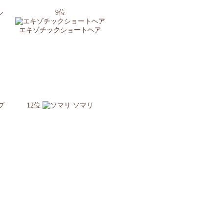
ル
9位
エキゾチックショートヘア
プ
12位
ソマリ