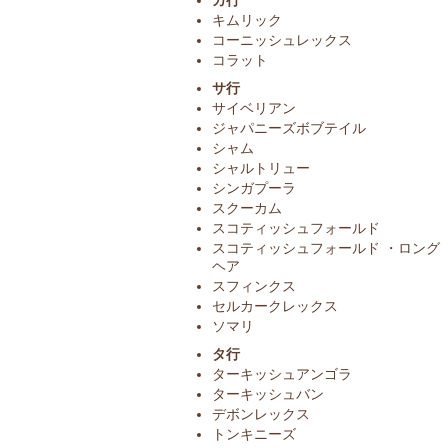
カ行
キムリック
コーニッシュレックス
コラット
サ行
サイベリアン
ジャパニーズボブテイル
シャム
シャルトリュー
シンガプーラ
スクーカム
スコティッシュフォールド
スコティッシュフォールド ・ロング
ヘア
スフィンクス
セルカークレックス
ソマリ
タ行
ターキッシュアンゴラ
ターキッシュバン
デボンレックス
トンキニーズ