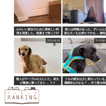
かわいい彼女のために美味しい料
彼には特徴があった。ずいぶん
理を用意した。部屋まで持って行
派なモノをお持ちですね → 個性
く → この仕打ちです…
な顔はこちらです…
2026-08-08
2026-08-
数人がテーブルの上にいた。彼女
うちの彼女は少し変わっている
が最後に乗ってきた → ファ
潔癖症なのかな？ → 外で座る時
ッ！？…
こうなります…