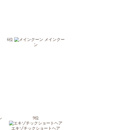
6位
メインクー
ン
ル
9位
エキゾチックショートヘア