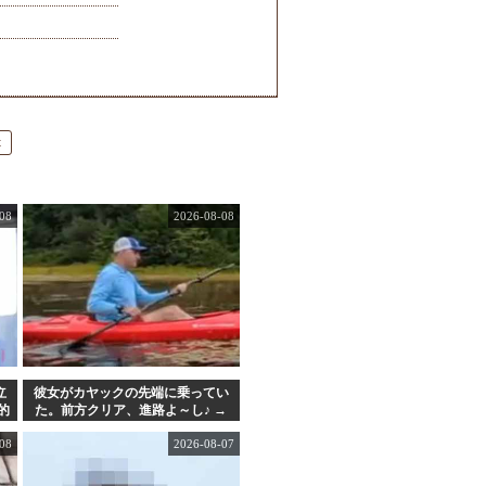
t
08
2026-08-08
立
彼女がカヤックの先端に乗ってい
的
た。前方クリア、進路よ～し♪ →
だがこうなる…
08
2026-08-07