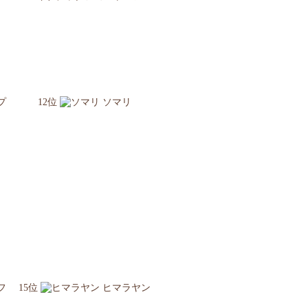
プ
12位
ソマリ
フ
15位
ヒマラヤン