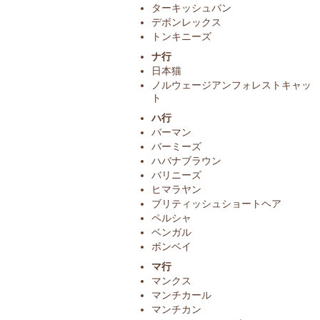
ターキッシュバン
デボンレックス
トンキニーズ
ナ行
日本猫
ノルウェージアンフォレストキャッ
ト
ハ行
バーマン
バーミーズ
ハバナブラウン
バリニーズ
ヒマラヤン
ブリティッシュショートヘア
ペルシャ
ベンガル
ボンベイ
マ行
マンクス
マンチカール
マンチカン