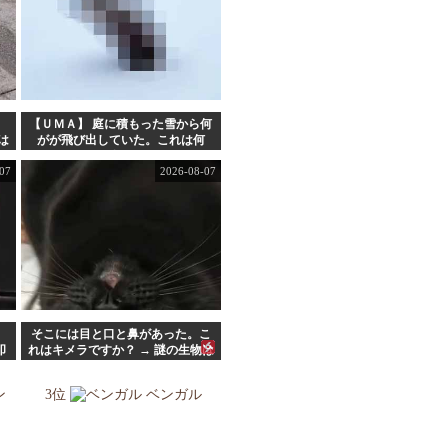
。
【ＵＭＡ】 庭に積もった雪から何
は
がが飛び出していた。これは何
だ？ → 雪を掘ってみたら…
07
2026-08-07
そこには目と口と鼻があった。こ
叩
れはキメラですか？ → 謎の生物は
っ
こちらです…
ン
3位
ベンガル