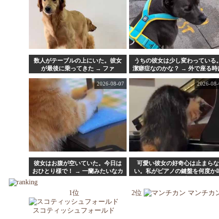
数人がテーブルの上にいた。彼女
うちの彼女は少し変わっている
が最後に乗ってきた → ファ
潔癖症なのかな？ → 外で座る時
ッ！？…
こうなります…
2026-08-07
2026-08-
彼女はお腹が空いていた。今日は
可愛い彼女の好奇心は止まらな
おひとり様で！ → 一蘭みたいなカ
い。私がピアノの鍵盤を何度か
ウンターはこちらです…
いてみた → すると彼女はこうな
た…
1位
2位
マンチカ
スコティッシュフォールド