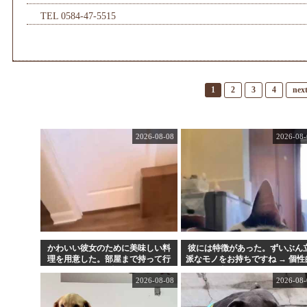
TEL 0584-47-5515
1
2
3
4
nex
2026-08-08
2026-08-
かわいい彼女のために美味しい料
彼には特徴があった。ずいぶん
理を用意した。部屋まで持って行
派なモノをお持ちですね → 個性
く → この仕打ちです…
な顔はこちらです…
2026-08-08
2026-08-