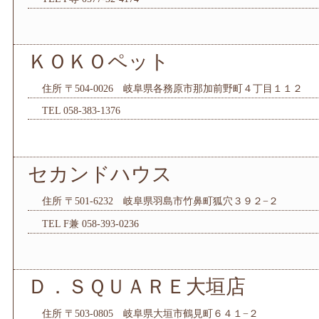
ＫＯＫＯペット
住所 〒504-0026 岐阜県各務原市那加前野町４丁目１１２
TEL 058-383-1376
セカンドハウス
住所 〒501-6232 岐阜県羽島市竹鼻町狐穴３９２−２
TEL F兼 058-393-0236
Ｄ．ＳＱＵＡＲＥ大垣店
住所 〒503-0805 岐阜県大垣市鶴見町６４１−２